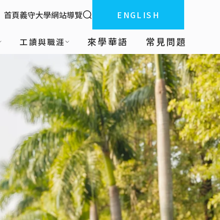
全站搜索
首頁
義守大學
網站導覽
ENGLISH
:::
來學華語
常見問題
工讀與職涯