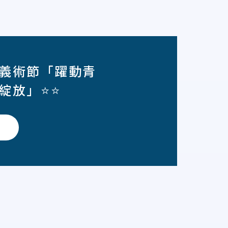
義術節「躍動青
綻放」⭐⭐