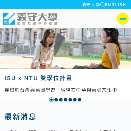
全站搜索
義守大學
ENGLISH
:::
義守大學國際及兩岸事務處
側選單
工作許可證
境外學生無證打工屬非法行為
:::
最新消息