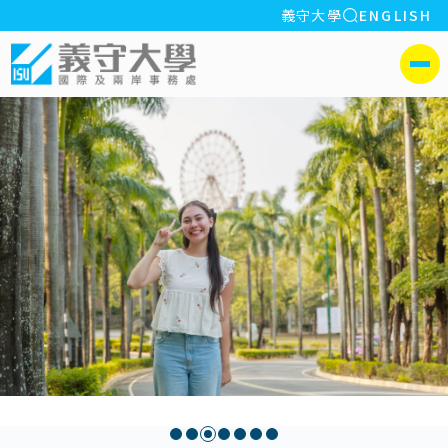
全站搜索
義守大學
ENGLISH
:::
義守大學國際及兩岸事務處
側選單