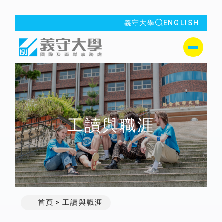
全站搜索
義守大學
ENGLISH
:::
義守大學國際及兩岸事務處
側選單
工讀與職涯
首頁
工讀與職涯