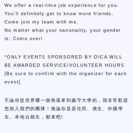
We offer a real-time job experience for you.
You'll definitely get to know more friends.
Come join my team with me.
No matter what your nationality, your gender
is. Come over!
*ONLY EVENTS SPONSORED BY OICA WILL
BE AWARDED SERVICE/VOLUNTEER HOURS
[Be sure to confirm with the organizer for each
event]
不論你從世界哪一個角落來到義守大學的，我非常歡迎
您加入我們的團隊！無論你是原住民、僑生、外國學
生、本地台籍生，都來吧!