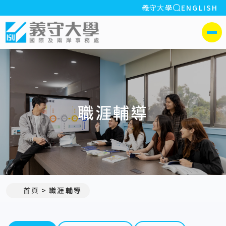
全站搜索
義守大學
ENGLISH
:::
義守大學國際及兩岸事務處
側選單
職涯輔導
首頁
職涯輔導