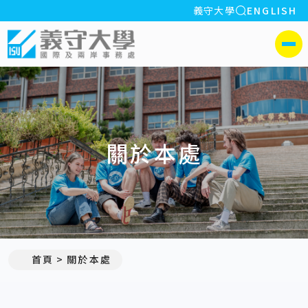
全站搜索
義守大學
ENGLISH
:::
義守大學國際及兩岸事務處
側選單
關於本處
首頁
關於本處