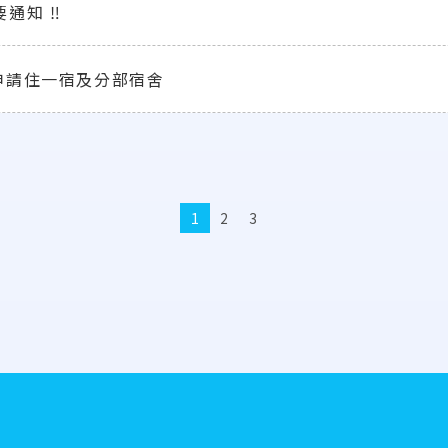
通知 ‼️
申請住一宿及分部宿舍
1
2
3