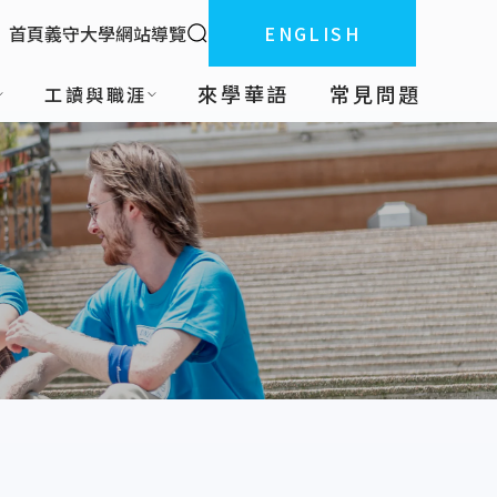
全站搜索
首頁
義守大學
網站導覽
ENGLISH
:::
來學華語
常見問題
工讀與職涯