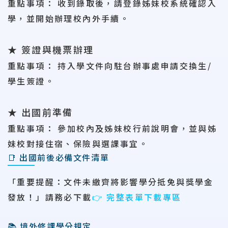
重點事項
：
收到錄取後，請登錄姊妹校系統確認入
學，並開始辦理校內外手續。
★
簽證與機票辦理
重點事項
：
持入學文件向駐台辦事處申請交換生
/
學生簽證。
★
出國前準備
重點事項
：
參加校內及姊妹校行前說明會，並與姊
妹校對接住宿、保險與選課事宜。
📑 出國前後必備文件清單
「重要提醒：文件未繳齊將影響學分抵免與獎學金
發放！」
請務必下載
👉 完整表單下載專區
📚 境外修課學分規定