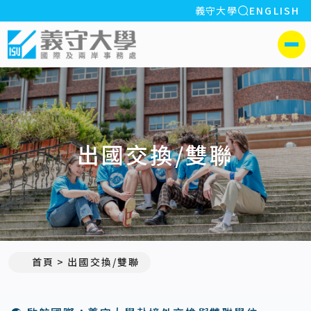
全站搜索
義守大學
ENGLISH
:::
義守大學國際及兩岸事務處
側選單
出國交換/雙聯
首頁
出國交換/雙聯