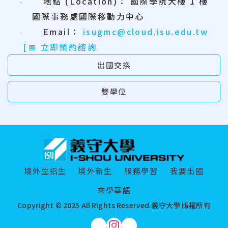
地點
(Location)
：
國際學院大樓
1
樓
·
國際事務處國際移動力中心
Email
：
isugmc@cloud.isu.edu.tw
·
[
📅
立即預約
諮詢
出國交換
雙學位
:::
境外生招生
境外新生
服務學習
我要出國
來學華語
Copyright © 2025 All Rights Reserved.
義守大學 版權所有