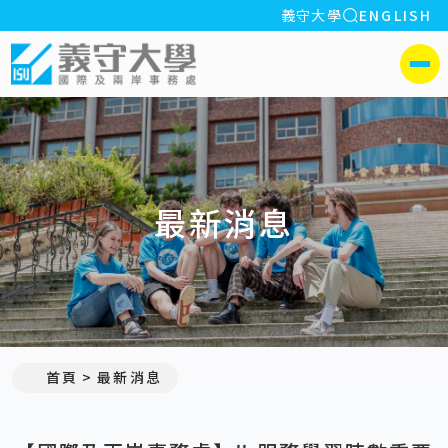
全站搜索
義守大學
ENGLISH
:::
義守大學國際及兩岸事務處
側選單
最新消息
:::
首頁
最新消息