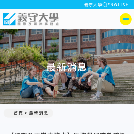
全站搜索
義守大學
ENGLISH
:::
義守大學國際及兩岸事務處
側選單
最新消息
:::
首頁
最新消息