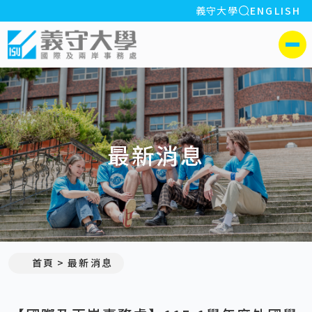
全站搜索
義守大學
ENGLISH
:::
義守大學國際及兩岸事務處
側選單
最新消息
:::
首頁
最新消息